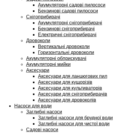
Акумуляторні садові пилососи
Бензинові садові пилососи
Снігоприбирачі
Акумуляторні снігоприбирачі
Бензинові снігоприбирачі
Електричні снігоприбирачі
Дровоколи
Вертикальні дровоколи
Горизонтальні дровоколи
Акумуляторні обприскувачі
Акумуляторні мийки
Аксесуари
Аксесуари для ланцюгових пил
Аксесуари для кущорізів
Аксесуари для культиваторів
Аксесуари для снігоприбирачів
Аксесуари для дровоколів
Насоси для води
Заглибні насоси
Заглибні насоси для брудної води
Заглибні насоси для чистої води
Садові насоси