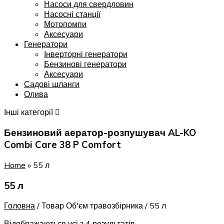
Насоси для свердловин
Насосні станції
Мотопомпи
Аксесуари
Генератори
Інверторні генератори
Бензинові генератори
Аксесуари
Садові шланги
Олива
Інші категорії
Бензиновий аератор-розпушувач AL-KO
Combi Care 38 P Comfort
Home
»
55 л
55 л
Головна
/
Товар Об'єм травозбірника
/
55 л
Відображаються усі з 4 результатів