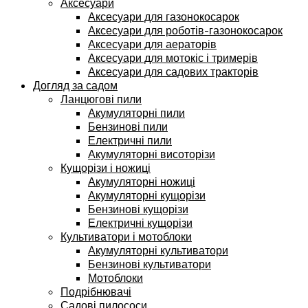
Аксесуари
Аксесуари для газонокосарок
Аксесуари для роботів-газонокосарок
Аксесуари для аераторів
Аксесуари для мотокіс і тримерів
Аксесуари для садових тракторів
Догляд за садом
Ланцюгові пили
Акумуляторні пили
Бензинові пили
Електричні пили
Акумуляторні висоторізи
Кущорізи і ножиці
Акумуляторні ножиці
Акумуляторні кущорізи
Бензинові кущорізи
Електричні кущорізи
Культиватори і мотоблоки
Акумуляторні культиватори
Бензинові культиватори
Мотоблоки
Подрібнювачі
Садові пилососи