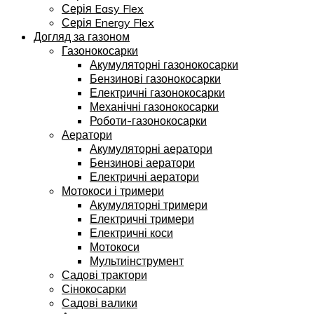
Серія Easy Flex
Серія Energy Flex
Догляд за газоном
Газонокосарки
Акумуляторні газонокосарки
Бензинові газонокосарки
Електричні газонокосарки
Механічні газонокосарки
Роботи-газонокосарки
Аератори
Акумуляторні аератори
Бензинові аератори
Електричні аератори
Мотокоси і тримери
Акумуляторні тримери
Електричні тримери
Електричні коси
Мотокоси
Мультиінструмент
Садові трактори
Сінокосарки
Садові валики