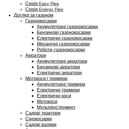
Серія Easy Flex
Серія Energy Flex
Догляд за газоном
Газонокосарки
Акумуляторні газонокосарки
Бензинові газонокосарки
Електричні газонокосарки
Механічні газонокосарки
Роботи-газонокосарки
Аератори
Акумуляторні аератори
Бензинові аератори
Електричні аератори
Мотокоси і тримери
Акумуляторні тримери
Електричні тримери
Електричні коси
Мотокоси
Мультиінструмент
Садові трактори
Сінокосарки
Садові валики