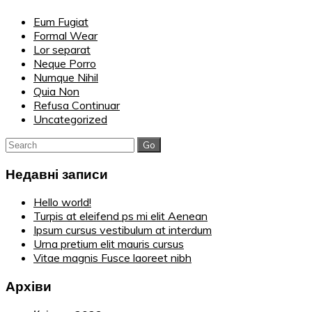
Eum Fugiat
Formal Wear
Lor separat
Neque Porro
Numque Nihil
Quia Non
Refusa Continuar
Uncategorized
Search
for:
Недавні записи
Hello world!
Turpis at eleifend ps mi elit Aenean
Ipsum cursus vestibulum at interdum
Urna pretium elit mauris cursus
Vitae magnis Fusce laoreet nibh
Архіви