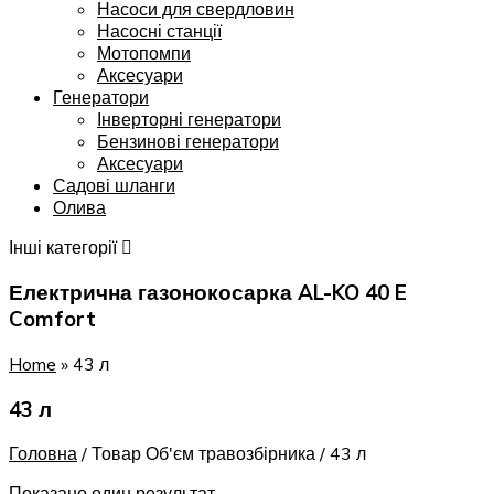
Насоси для свердловин
Насосні станції
Мотопомпи
Аксесуари
Генератори
Інверторні генератори
Бензинові генератори
Аксесуари
Садові шланги
Олива
Інші категорії
Електрична газонокосарка AL-KO 40 E
Comfort
Home
»
43 л
43 л
Головна
/
Товар Об'єм травозбірника
/
43 л
Показано один результат