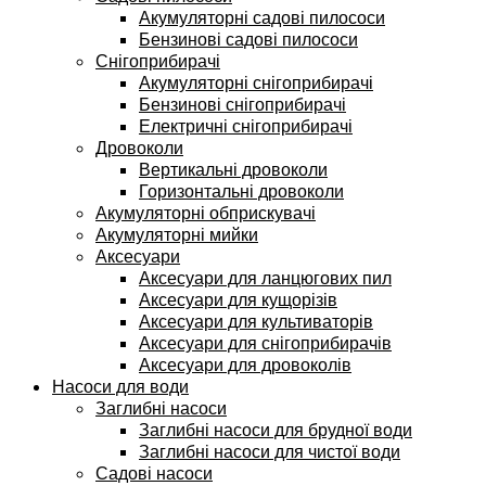
Акумуляторні садові пилососи
Бензинові садові пилососи
Снігоприбирачі
Акумуляторні снігоприбирачі
Бензинові снігоприбирачі
Електричні снігоприбирачі
Дровоколи
Вертикальні дровоколи
Горизонтальні дровоколи
Акумуляторні обприскувачі
Акумуляторні мийки
Аксесуари
Аксесуари для ланцюгових пил
Аксесуари для кущорізів
Аксесуари для культиваторів
Аксесуари для снігоприбирачів
Аксесуари для дровоколів
Насоси для води
Заглибні насоси
Заглибні насоси для брудної води
Заглибні насоси для чистої води
Садові насоси