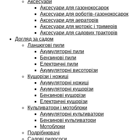
Аксесуари
Аксесуари для газонокосарок
Аксесуари для роботів-газонокосарок
Аксесуари для аераторів
Аксесуари для мотокіс і тримерів
Аксесуари для садових тракторів
Догляд за садом
Ланцюгові пили
Акумуляторні пили
Бензинові пили
Електричні пили
Акумуляторні висоторізи
Кущорізи і ножиці
Акумуляторні ножиці
Акумуляторні кущорізи
Бензинові кущорізи
Електричні кущорізи
Культиватори і мотоблоки
Акумуляторні культиватори
Бензинові культиватори
Мотоблоки
Подрібнювачі
Садові пилососи