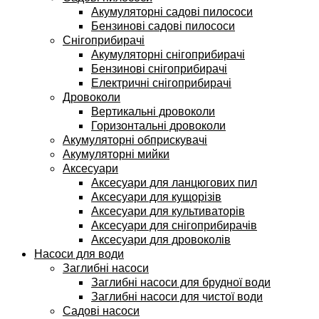
Акумуляторні садові пилососи
Бензинові садові пилососи
Снігоприбирачі
Акумуляторні снігоприбирачі
Бензинові снігоприбирачі
Електричні снігоприбирачі
Дровоколи
Вертикальні дровоколи
Горизонтальні дровоколи
Акумуляторні обприскувачі
Акумуляторні мийки
Аксесуари
Аксесуари для ланцюгових пил
Аксесуари для кущорізів
Аксесуари для культиваторів
Аксесуари для снігоприбирачів
Аксесуари для дровоколів
Насоси для води
Заглибні насоси
Заглибні насоси для брудної води
Заглибні насоси для чистої води
Садові насоси