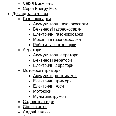
Серія Easy Flex
Серія Energy Flex
Догляд за газоном
Газонокосарки
Акумуляторні газонокосарки
Бензинові газонокосарки
Електричні газонокосарки
Механічні газонокосарки
Роботи-газонокосарки
Аератори
Акумуляторні аератори
Бензинові аератори
Електричні аератори
Мотокоси і тримери
Акумуляторні тримери
Електричні тримери
Електричні коси
Мотокоси
Мультиінструмент
Садові трактори
Сінокосарки
Садові валики