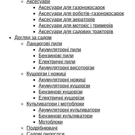
Аксесуари
Аксесуари для газонокосарок
Аксесуари для роботів-газонокосарок
Аксесуари для аераторів
Аксесуари для мотокіс і тримерів
Аксесуари для садових тракторів
Догляд за садом
Ланцюгові пили
Акумуляторні пили
Бензинові пили
Електричні пили
Акумуляторні висоторізи
Кущорізи і ножиці
Акумуляторні ножиці
Акумуляторні кущорізи
Бензинові кущорізи
Електричні кущорізи
Культиватори і мотоблоки
Акумуляторні культиватори
Бензинові культиватори
Мотоблоки
Подрібнювачі
Садові пилососи