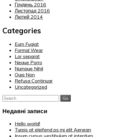
Грудень 2016
Листопад 2016
Лютий 2014
Categories
Eum Fugiat
Formal Wear
Lor separat
Neque Porro
Numque Nihil
Quia Non
Refusa Continuar
Uncategorized
Search
for:
Недавні записи
Hello world!
Turpis at eleifend ps mi elit Aenean
Ipsum cursus vestibulum at interdum