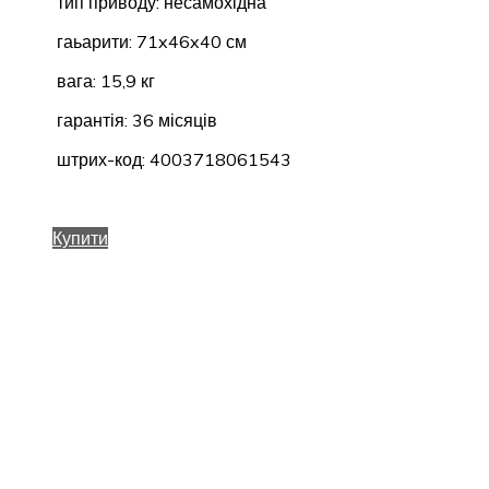
тип приводу: несамохідна
гаьарити: 71x46x40 см
вага: 15,9 кг
гарантія: 36 місяців
штрих-код: 4003718061543
Купити