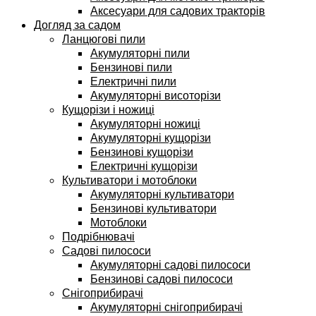
Аксесуари для садових тракторів
Догляд за садом
Ланцюгові пили
Акумуляторні пили
Бензинові пили
Електричні пили
Акумуляторні висоторізи
Кущорізи і ножиці
Акумуляторні ножиці
Акумуляторні кущорізи
Бензинові кущорізи
Електричні кущорізи
Культиватори і мотоблоки
Акумуляторні культиватори
Бензинові культиватори
Мотоблоки
Подрібнювачі
Садові пилососи
Акумуляторні садові пилососи
Бензинові садові пилососи
Снігоприбирачі
Акумуляторні снігоприбирачі