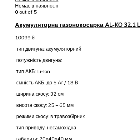
Немає в наявності
0
out of 5
Акумуляторна газонокосарка AL-KO 32.1 Li
10099
₴
тип двигуна: акумуляторний
потужність двигуна:
тип АКБ: Li-Ion
ємність АКБ: до 5 Аг / 18 В
ширина скосу: 32 см
висота скосу: 25 – 65 мм
режими скосу: в травозбірник
тип приводу: несамохідна
габарити: 70x40x40 мм