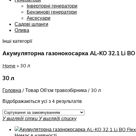
Інверторні генератори
Бензинові генератори
Аксесуари
Садові шланги
Олива
Інші категорії
Акумуляторна газонокосарка AL-KO 32.1 Li BO 
Home
»
30 л
30 л
Головна
/
Товар Об'єм травозбірника
/
30 л
Відображаються усі з 4 результатів
У вигляді сітки
У вигляді списку
Немає в наявності