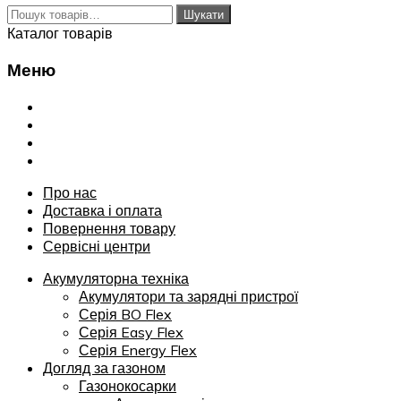
Шукати:
Шукати
Каталог товарів
Меню
Переглянути
Про нас
Доставка і оплата
Повернення товару
Сервісні центри
Про нас
Доставка і оплата
Повернення товару
Сервісні центри
Акумуляторна техніка
Акумулятори та зарядні пристрої
Серія BO Flex
Серія Easy Flex
Серія Energy Flex
Догляд за газоном
Газонокосарки