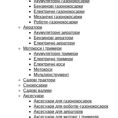
Акумуляторні газонокосарки
Бензинові газонокосарки
Електричні газонокосарки
Механічні газонокосарки
Роботи-газонокосарки
Аератори
Акумуляторні аератори
Бензинові аератори
Електричні аератори
Мотокоси і тримери
Акумуляторні тримери
Електричні тримери
Електричні коси
Мотокоси
Мультиінструмент
Садові трактори
Сінокосарки
Садові валики
Аксесуари
Аксесуари для газонокосарок
Аксесуари для роботів-газонокосарок
Аксесуари для аераторів
Аксесуари для мотокіс і тримерів