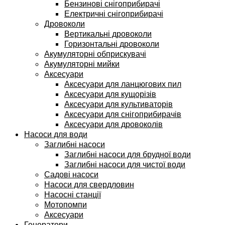
Бензинові снігоприбирачі
Електричні снігоприбирачі
Дровоколи
Вертикальні дровоколи
Горизонтальні дровоколи
Акумуляторні обприскувачі
Акумуляторні мийки
Аксесуари
Аксесуари для ланцюгових пил
Аксесуари для кущорізів
Аксесуари для культиваторів
Аксесуари для снігоприбирачів
Аксесуари для дровоколів
Насоси для води
Заглибні насоси
Заглибні насоси для брудної води
Заглибні насоси для чистої води
Садові насоси
Насоси для свердловин
Насосні станції
Мотопомпи
Аксесуари
Генератори