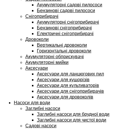
Акумуляторні садові пилососи
Бензинові садові пилососи
Снігоприбирачі
Акумуляторні снігоприбирачі
Бензинові снігоприбирачі
Електричні снігоприбирачі
Дровоколи
Вертикальні дровоколи
Горизонтальні дровоколи
Акумуляторні обприскувачі
Акумуляторні мийки
Аксесуари
Аксесуари для ланцюгових пил
Аксесуари для кущорізів
Аксесуари для культиваторів
Аксесуари для снігоприбирачів
Аксесуари для дровоколів
Насоси для води
Заглибні насоси
Заглибні насоси для брудної води
Заглибні насоси для чистої води
Садові насоси