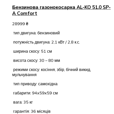
Бензинова газонокосарка AL-KO 51.0 SP-
A Comfort
28999
₴
тип двигуна: бензиновий
потужність двигуна: 2,1 кВт / 2,8 к.с.
ширина скосу: 51 см
висота скосу: 30 – 80 мм
режими скосу: косіння, збір, бічний викид,
мульчування
тип приводу: самохідна
габарити: 94x59x59 см
вага: 35 кг
гарантія: 36 місяців