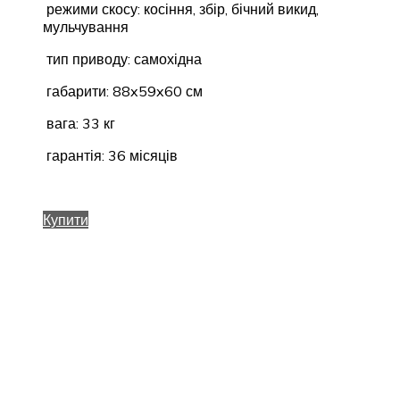
режими скосу: косіння, збір, бічний викид,
мульчування
тип приводу: самохідна
габарити: 88x59x60 см
вага: 33 кг
гарантія: 36 місяців
Купити