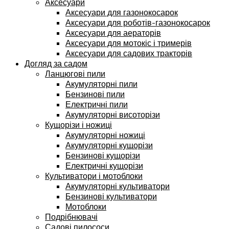
Аксесуари
Аксесуари для газонокосарок
Аксесуари для роботів-газонокосарок
Аксесуари для аераторів
Аксесуари для мотокіс і тримерів
Аксесуари для садових тракторів
Догляд за садом
Ланцюгові пили
Акумуляторні пили
Бензинові пили
Електричні пили
Акумуляторні висоторізи
Кущорізи і ножиці
Акумуляторні ножиці
Акумуляторні кущорізи
Бензинові кущорізи
Електричні кущорізи
Культиватори і мотоблоки
Акумуляторні культиватори
Бензинові культиватори
Мотоблоки
Подрібнювачі
Садові пилососи