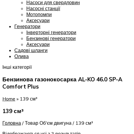
Насоси для свердловин
Насосні станції
Мотопомпи
Аксесуари
Генератори
Інверторні генератори
Бензинові генератори
Аксесуари
Садові шланги
Олива
Інші категорії
Бензинова газонокосарка AL-KO 46.0 SP-A
Comfort Plus
Home
»
139 см³
139 см³
Головна
/
Товар Об'єм двигуна
/
139 см³
Відображаються усі з 3 результатів