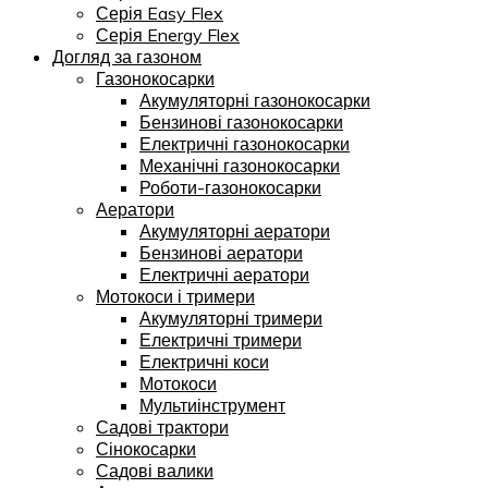
Серія Easy Flex
Серія Energy Flex
Догляд за газоном
Газонокосарки
Акумуляторні газонокосарки
Бензинові газонокосарки
Електричні газонокосарки
Механічні газонокосарки
Роботи-газонокосарки
Аератори
Акумуляторні аератори
Бензинові аератори
Електричні аератори
Мотокоси і тримери
Акумуляторні тримери
Електричні тримери
Електричні коси
Мотокоси
Мультиінструмент
Садові трактори
Сінокосарки
Садові валики