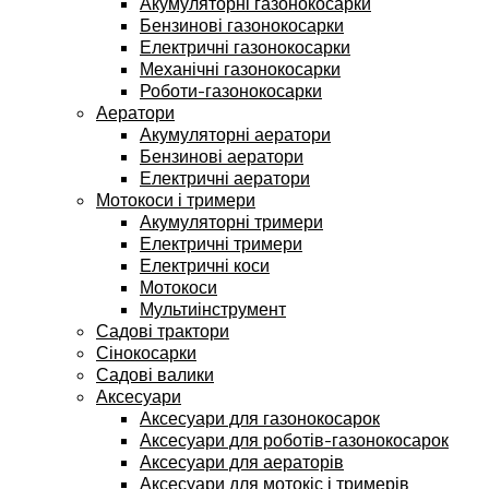
Акумуляторні газонокосарки
Бензинові газонокосарки
Електричні газонокосарки
Механічні газонокосарки
Роботи-газонокосарки
Аератори
Акумуляторні аератори
Бензинові аератори
Електричні аератори
Мотокоси і тримери
Акумуляторні тримери
Електричні тримери
Електричні коси
Мотокоси
Мультиінструмент
Садові трактори
Сінокосарки
Садові валики
Аксесуари
Аксесуари для газонокосарок
Аксесуари для роботів-газонокосарок
Аксесуари для аераторів
Аксесуари для мотокіс і тримерів