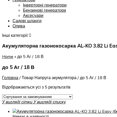
Інверторні генератори
Бензинові генератори
Аксесуари
Садові шланги
Олива
Інші категорії
Акумуляторна газонокосарка AL-KO 3.82 Li Eas
Home
»
до 5 Аг / 18 В
до 5 Аг / 18 В
Головна
/
Товар Напруга акумулятора
/
до 5 Аг / 18 В
Відображаються усі з 5 результатів
У вигляді сітки
У вигляді списку
Немає в наявності