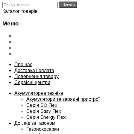
Шукати:
Шукати
Каталог товарів
Меню
Переглянути
Про нас
Доставка і оплата
Повернення товару
Сервісні центри
Про нас
Доставка і оплата
Повернення товару
Сервісні центри
Акумуляторна техніка
Акумулятори та зарядні пристрої
Серія BO Flex
Серія Easy Flex
Серія Energy Flex
Догляд за газоном
Газонокосарки