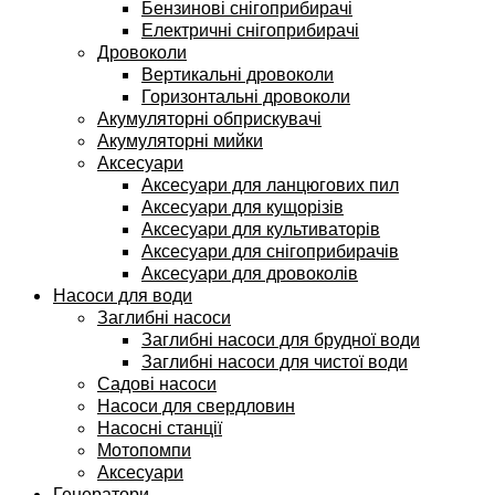
Бензинові снігоприбирачі
Електричні снігоприбирачі
Дровоколи
Вертикальні дровоколи
Горизонтальні дровоколи
Акумуляторні обприскувачі
Акумуляторні мийки
Аксесуари
Аксесуари для ланцюгових пил
Аксесуари для кущорізів
Аксесуари для культиваторів
Аксесуари для снігоприбирачів
Аксесуари для дровоколів
Насоси для води
Заглибні насоси
Заглибні насоси для брудної води
Заглибні насоси для чистої води
Садові насоси
Насоси для свердловин
Насосні станції
Мотопомпи
Аксесуари
Генератори