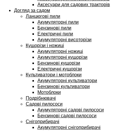
Аксесуари для садових тракторів
Догляд за садом
Ланцюгові пили
Акумуляторні пили
Бензинові пили
Електричні пили
Акумуляторні висоторізи
Кущорізи і ножиці
Акумуляторні ножиці
Акумуляторні кущорізи
Бензинові кущорізи
Електричні кущорізи
Культиватори і мотоблоки
Акумуляторні культиватори
Бензинові культиватори
Мотоблоки
Подрібнювачі
Садові пилососи
Акумуляторні садові пилососи
Бензинові садові пилососи
Снігоприбирачі
Акумуляторні снігоприбирачі