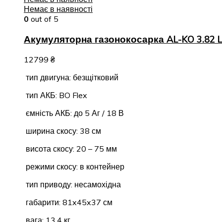
Немає в наявності
0
out of 5
Акумуляторна газонокосарка AL-KO 3.82 Li
12799
₴
тип двигуна: безщітковий
тип АКБ: BO Flex
ємність АКБ: до 5 Аг / 18 В
ширина скосу: 38 см
висота скосу: 20 – 75 мм
режими скосу: в контейнер
тип приводу: несамохідна
габарити: 81x45x37 см
вага: 13,4 кг