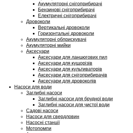
Акумуляторні снігоприбирачі
Бензинові снігоприбирачі
Електричні снігоприбирачі
Дровоколи
Вертикальні дровоколи
Горизонтальні дровоколи
Акумуляторні обприскувачі
Акумуляторні мийки
Аксесуари
Аксесуари для ланцюгових пил
Аксесуари для кущорізів
Аксесуари для культиваторів
Аксесуари для снігоприбирачів
Аксесуари для дровоколів
Насоси для води
Заглибні насоси
Заглибні насоси для брудної води
Заглибні насоси для чистої води
Садові насоси
Насоси для свердловин
Насосні станції
Мотопомпи