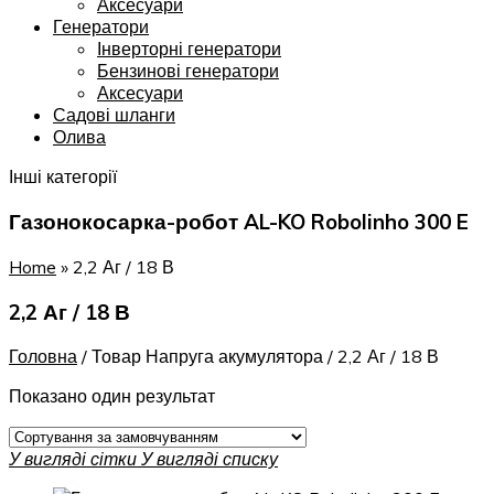
Аксесуари
Генератори
Інверторні генератори
Бензинові генератори
Аксесуари
Садові шланги
Олива
Інші категорії
Газонокосарка-робот AL-KO Robolinho 300 E
Home
»
2,2 Аг / 18 В
2,2 Аг / 18 В
Головна
/
Товар Напруга акумулятора
/
2,2 Аг / 18 В
Показано один результат
У вигляді сітки
У вигляді списку