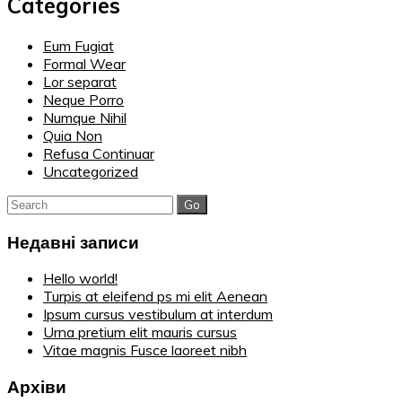
Categories
Eum Fugiat
Formal Wear
Lor separat
Neque Porro
Numque Nihil
Quia Non
Refusa Continuar
Uncategorized
Search
for:
Недавні записи
Hello world!
Turpis at eleifend ps mi elit Aenean
Ipsum cursus vestibulum at interdum
Urna pretium elit mauris cursus
Vitae magnis Fusce laoreet nibh
Архіви