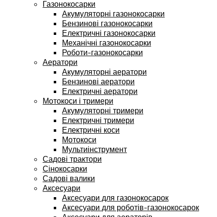
Газонокосарки
Акумуляторні газонокосарки
Бензинові газонокосарки
Електричні газонокосарки
Механічні газонокосарки
Роботи-газонокосарки
Аератори
Акумуляторні аератори
Бензинові аератори
Електричні аератори
Мотокоси і тримери
Акумуляторні тримери
Електричні тримери
Електричні коси
Мотокоси
Мультиінструмент
Садові трактори
Сінокосарки
Садові валики
Аксесуари
Аксесуари для газонокосарок
Аксесуари для роботів-газонокосарок