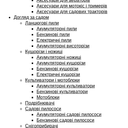
Аксесуари для аераторів
Аксесуари для мотокіс і тримерів
Аксесуари для садових тракторів
Догляд за садом
Ланцюгові пили
Акумуляторні пили
Бензинові пили
Електричні пили
Акумуляторні висоторізи
Кущорізи і ножиці
Акумуляторні ножиці
Акумуляторні кущорізи
Бензинові кущорізи
Електричні кущорізи
Культиватори і мотоблоки
Акумуляторні культиватори
Бензинові культиватори
Мотоблоки
Подрібнювачі
Садові пилососи
Акумуляторні садові пилососи
Бензинові садові пилососи
Снігоприбирачі