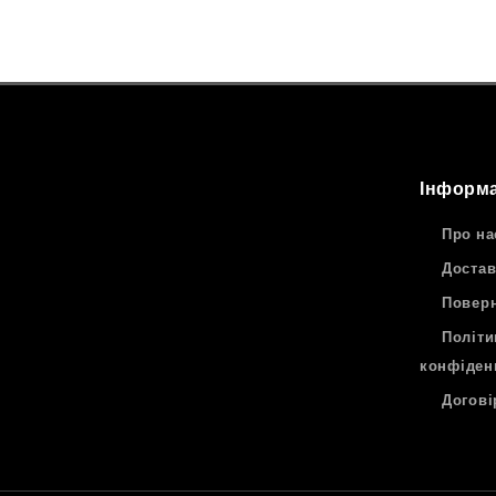
Інформа
Про на
Достав
Поверн
Політи
конфіден
Догові