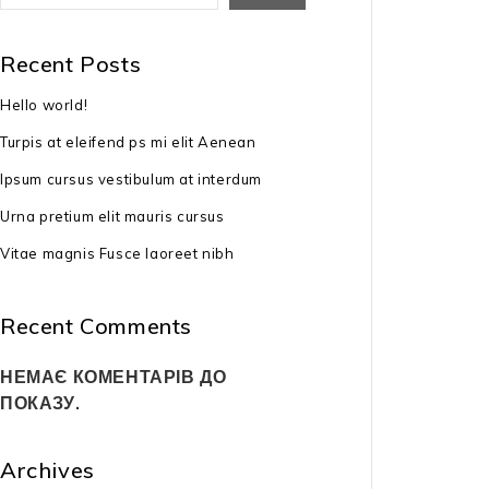
Немає в
Recent Posts
Бензинова га
Hello world!
KO 46.4 SPED
Turpis at eleifend ps mi elit Aenean
38799
₴
Ipsum cursus vestibulum at interdum
тип двигуна: 
Pro 170 Dual –
Urna pretium elit mauris cursus
Vitae magnis Fusce laoreet nibh
потужність дви
3,5 к.с.
Recent Comments
ширина скосу:
НЕМАЄ КОМЕНТАРІВ ДО
висота скосу:
ПОКАЗУ.
режими скосу: 
мульчування, 
Archives