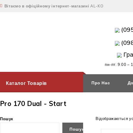
Вітаємо в офіційному інтернет-магазині AL-KO
(09
(09
Гра
пн-пт: 9:00 – 
Каталог Товарів
Про Нас
До
Pro 170 Dual - Start
Відображаються усі
Пошук
Пошук