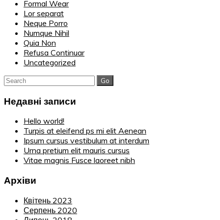
Formal Wear
Lor separat
Neque Porro
Numque Nihil
Quia Non
Refusa Continuar
Uncategorized
Search
for:
Недавні записи
Hello world!
Turpis at eleifend ps mi elit Aenean
Ipsum cursus vestibulum at interdum
Urna pretium elit mauris cursus
Vitae magnis Fusce laoreet nibh
Архіви
Квітень 2023
Серпень 2020
Липень 2018