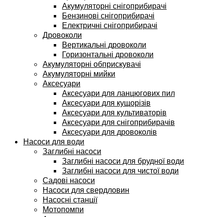
Акумуляторні снігоприбирачі
Бензинові снігоприбирачі
Електричні снігоприбирачі
Дровоколи
Вертикальні дровоколи
Горизонтальні дровоколи
Акумуляторні обприскувачі
Акумуляторні мийки
Аксесуари
Аксесуари для ланцюгових пил
Аксесуари для кущорізів
Аксесуари для культиваторів
Аксесуари для снігоприбирачів
Аксесуари для дровоколів
Насоси для води
Заглибні насоси
Заглибні насоси для брудної води
Заглибні насоси для чистої води
Садові насоси
Насоси для свердловин
Насосні станції
Мотопомпи