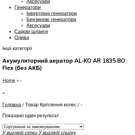
Аксесуари
Генератори
Інверторні генератори
Бензинові генератори
Аксесуари
Садові шланги
Олива
Інші категорії
Акумуляторний аератор AL-KO AR 1835 BO
Flex (без АКБ)
Home
»
-
-
Головна
/
Товар Кріплення колес
/
-
Показано один результат
У вигляді сітки
У вигляді списку