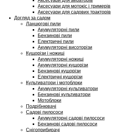
Аксесуари для аераторів
Аксесуари для мотокіс і тримерів
Аксесуари для садових тракторів
Догляд за садом
Ланцюгові пили
Акумуляторні пили
Бензинові пили
Електричні пили
Акумуляторні висоторізи
Кущорізи і ножиці
Акумуляторні ножиці
Акумуляторні кущорізи
Бензинові кущорізи
Електричні кущорізи
Культиватори і мотоблоки
Акумуляторні культиватори
Бензинові культиватори
Мотоблоки
Подрібнювачі
Садові пилососи
Акумуляторні садові пилососи
Бензинові садові пилососи
Снігоприбирачі