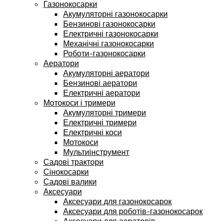
Газонокосарки
Акумуляторні газонокосарки
Бензинові газонокосарки
Електричні газонокосарки
Механічні газонокосарки
Роботи-газонокосарки
Аератори
Акумуляторні аератори
Бензинові аератори
Електричні аератори
Мотокоси і тримери
Акумуляторні тримери
Електричні тримери
Електричні коси
Мотокоси
Мультиінструмент
Садові трактори
Сінокосарки
Садові валики
Аксесуари
Аксесуари для газонокосарок
Аксесуари для роботів-газонокосарок