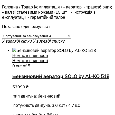
Головна
/
Товар Комплектація
/
- аератор; - травозбірник;
- вал зі сталевими ножами (15 шт.); - інструкція з
експлуатації; - гарантійний талон
Показано один результат
У вигляді сітки
У вигляді списку
Немає в наявності
Немає в наявності
0
out of 5
Бензиновий аератор SOLO by AL-KO 518
53999
₴
тип двигуна: бензиновий
потужність двигуна: 3,6 кВт / 4,7 к.с.
ширина обробки: 36 см