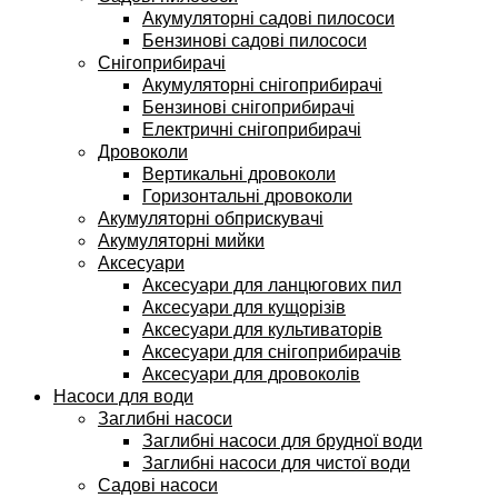
Акумуляторні садові пилососи
Бензинові садові пилососи
Снігоприбирачі
Акумуляторні снігоприбирачі
Бензинові снігоприбирачі
Електричні снігоприбирачі
Дровоколи
Вертикальні дровоколи
Горизонтальні дровоколи
Акумуляторні обприскувачі
Акумуляторні мийки
Аксесуари
Аксесуари для ланцюгових пил
Аксесуари для кущорізів
Аксесуари для культиваторів
Аксесуари для снігоприбирачів
Аксесуари для дровоколів
Насоси для води
Заглибні насоси
Заглибні насоси для брудної води
Заглибні насоси для чистої води
Садові насоси