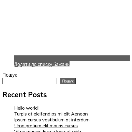
Додати до списку бажань
Пошук
Пошук
Recent Posts
Hello world!
Turpis at eleifend ps mi elit Aenean
Ipsum cursus vestibulum at interdum
Urna pretium elit mauris cursus
Vitae magnis Fusce laoreet nibh