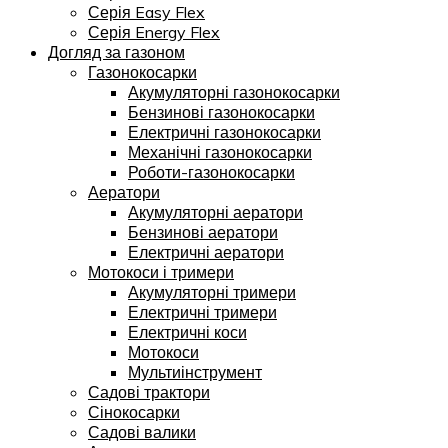
Серія Easy Flex
Серія Energy Flex
Догляд за газоном
Газонокосарки
Акумуляторні газонокосарки
Бензинові газонокосарки
Електричні газонокосарки
Механічні газонокосарки
Роботи-газонокосарки
Аератори
Акумуляторні аератори
Бензинові аератори
Електричні аератори
Мотокоси і тримери
Акумуляторні тримери
Електричні тримери
Електричні коси
Мотокоси
Мультиінструмент
Садові трактори
Сінокосарки
Садові валики