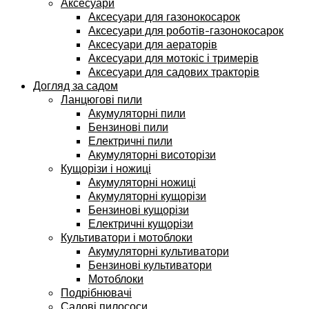
Аксесуари
Аксесуари для газонокосарок
Аксесуари для роботів-газонокосарок
Аксесуари для аераторів
Аксесуари для мотокіс і тримерів
Аксесуари для садових тракторів
Догляд за садом
Ланцюгові пили
Акумуляторні пили
Бензинові пили
Електричні пили
Акумуляторні висоторізи
Кущорізи і ножиці
Акумуляторні ножиці
Акумуляторні кущорізи
Бензинові кущорізи
Електричні кущорізи
Культиватори і мотоблоки
Акумуляторні культиватори
Бензинові культиватори
Мотоблоки
Подрібнювачі
Садові пилососи