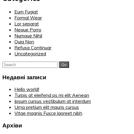
Eum Fugiat
Formal Wear
Lor separat
Neque Porro
Numque Nihil
Quia Non
Refusa Continuar
Uncategorized
Search
for:
Недавні записи
Hello world!
Turpis at eleifend ps mi elit Aenean
Ipsum cursus vestibulum at interdum
Urna pretium elit mauris cursus
Vitae magnis Fusce laoreet nibh
Архіви