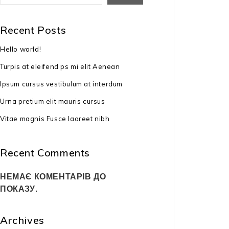
Немає в
Recent Posts
Бензиновий а
Hello world!
AL-KO 518
Turpis at eleifend ps mi elit Aenean
53999
₴
Ipsum cursus vestibulum at interdum
тип двигуна: 
Urna pretium elit mauris cursus
потужність дви
Vitae magnis Fusce laoreet nibh
4,7 к.с.
ширина обробк
Recent Comments
глибина оброб
НЕМАЄ КОМЕНТАРІВ ДО
ПОКАЗУ.
габарити: 74x
вага: 39,2 кг
Archives