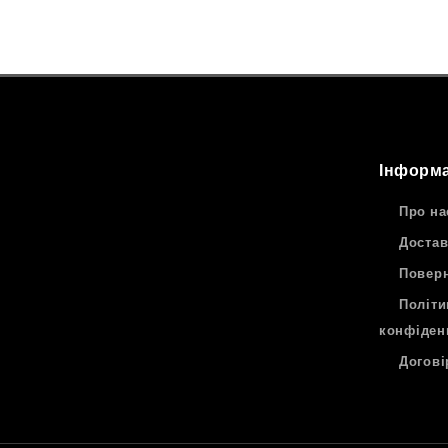
Інформа
Про на
Достав
Поверн
Політи
конфіден
Догові