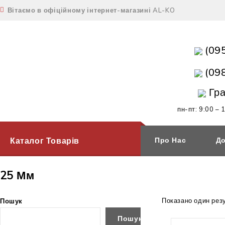
Вітаємо в офіційному інтернет-магазині AL-KO
(09
(09
Гра
пн-пт: 9:00 – 
Каталог Товарів
Про Нас
До
25 Мм
Показано один рез
Пошук
Пошук