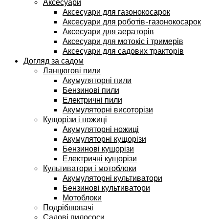
Аксесуари
Аксесуари для газонокосарок
Аксесуари для роботів-газонокосарок
Аксесуари для аераторів
Аксесуари для мотокіс і тримерів
Аксесуари для садових тракторів
Догляд за садом
Ланцюгові пили
Акумуляторні пили
Бензинові пили
Електричні пили
Акумуляторні висоторізи
Кущорізи і ножиці
Акумуляторні ножиці
Акумуляторні кущорізи
Бензинові кущорізи
Електричні кущорізи
Культиватори і мотоблоки
Акумуляторні культиватори
Бензинові культиватори
Мотоблоки
Подрібнювачі
Садові пилососи