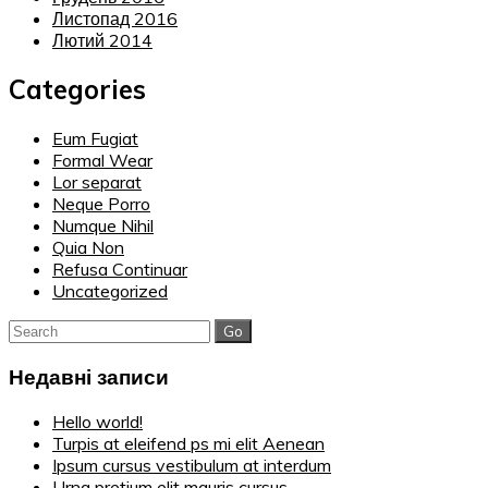
Листопад 2016
Лютий 2014
Categories
Eum Fugiat
Formal Wear
Lor separat
Neque Porro
Numque Nihil
Quia Non
Refusa Continuar
Uncategorized
Search
for:
Недавні записи
Hello world!
Turpis at eleifend ps mi elit Aenean
Ipsum cursus vestibulum at interdum
Urna pretium elit mauris cursus