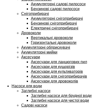
Акумуляторні садові пилососи
Бензинові садові пилососи
Снігоприбирачі
Акумуляторні снігоприбирачі
Бензинові снігоприбирачі
Електричні снігоприбирачі
Дровоколи
Вертикальні дровоколи
Горизонтальні дровоколи
Акумуляторні обприскувачі
Акумуляторні мийки
Аксесуари
Аксесуари для ланцюгових пил
Аксесуари для кущорізів
Аксесуари для культиваторів
Аксесуари для снігоприбирачів
Аксесуари для дровоколів
Насоси для води
Заглибні насоси
Заглибні насоси для брудної води
Заглибні насоси для чистої води
Садові насоси