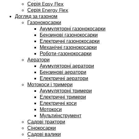
Серія Easy Flex
Серія Energy Flex
Догляд за газоном
Газонокосарки
Акумуляторні газонокосарки
Бензинові газонокосарки
Електричні газонокосарки
Механічні газонокосарки
Роботи-газонокосарки
Аератори
Акумуляторні аератори
Бензинові аератори
Електричні аератори
Мотокоси і тримери
Акумуляторні тримери
Електричні тримери
Електричні коси
Мотокоси
Мультиінструмент
Садові трактори
Сінокосарки
Садові валики