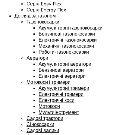
Серія Easy Flex
Серія Energy Flex
Догляд за газоном
Газонокосарки
Акумуляторні газонокосарки
Бензинові газонокосарки
Електричні газонокосарки
Механічні газонокосарки
Роботи-газонокосарки
Аератори
Акумуляторні аератори
Бензинові аератори
Електричні аератори
Мотокоси і тримери
Акумуляторні тримери
Електричні тримери
Електричні коси
Мотокоси
Мультиінструмент
Садові трактори
Сінокосарки
Садові валики