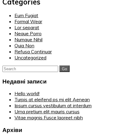
Categories
Eum Fugiat
Formal Wear
Lor separat
Neque Porro
Numque Nihil
Quia Non
Refusa Continuar
Uncategorized
Search
for:
Недавні записи
Hello world!
Turpis at eleifend ps mi elit Aenean
Ipsum cursus vestibulum at interdum
Urna pretium elit mauris cursus
Vitae magnis Fusce laoreet nibh
Архіви