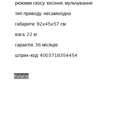
режими скосу: косіння, мульчування
тип приводу: несамохідна
габарити: 92x45x57 см
вага: 22 кг
гарантія: 36 місяців
штрих-код: 4003718354454
Купити