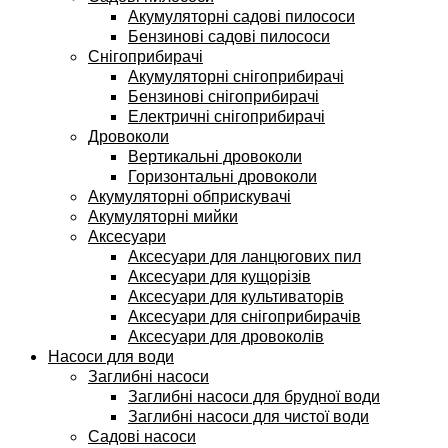
Акумуляторні садові пилососи
Бензинові садові пилососи
Снігоприбирачі
Акумуляторні снігоприбирачі
Бензинові снігоприбирачі
Електричні снігоприбирачі
Дровоколи
Вертикальні дровоколи
Горизонтальні дровоколи
Акумуляторні обприскувачі
Акумуляторні мийки
Аксесуари
Аксесуари для ланцюгових пил
Аксесуари для кущорізів
Аксесуари для культиваторів
Аксесуари для снігоприбирачів
Аксесуари для дровоколів
Насоси для води
Заглибні насоси
Заглибні насоси для брудної води
Заглибні насоси для чистої води
Садові насоси