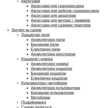
Аксесуари
Аксесуари для газонокосарок
Аксесуари для роботів-газонокосарок
Аксесуари для аераторів
Аксесуари для мотокіс і тримерів
Аксесуари для садових тракторів
Догляд за садом
Ланцюгові пили
Акумуляторні пили
Бензинові пили
Електричні пили
Акумуляторні висоторізи
Кущорізи і ножиці
Акумуляторні ножиці
Акумуляторні кущорізи
Бензинові кущорізи
Електричні кущорізи
Культиватори і мотоблоки
Акумуляторні культиватори
Бензинові культиватори
Мотоблоки
Подрібнювачі
Садові пилососи