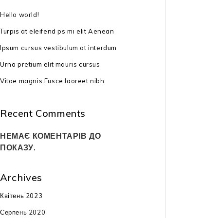
Hello world!
Акумуляторна
Turpis at eleifend ps mi elit Aenean
AL-KO 46.9 LI 
АКБ та ЗП)
Ipsum cursus vestibulum at interdum
29499
₴
Urna pretium elit mauris cursus
тип двигуна: 
Vitae magnis Fusce laoreet nibh
потужність дв
Recent Comments
тип АКБ: Ener
НЕМАЄ КОМЕНТАРІВ ДО
ємність АКБ: д
ПОКАЗУ.
ширина скосу:
Archives
висота скосу:
Квітень 2023
режими скосу:
Серпень 2020